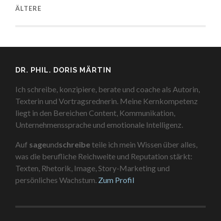
ÄLTERE
DR. PHIL. DORIS MÄRTIN
Ich schreibe, konzipiere, berate und coache als Autorin,
Texterin und Vortragsrednerin. Meine Kernkompetenz
liegt in den Bereichen Content, Kommunikation,
Unternehmenssprache und emotionale Intelligenz.
Auf
sage
und
schreibe
teile ich mein Wissen über alles,
was die berufliche Reichweite und Reputation stärkt:
Texten, Rhetorik, Image, Story-Marketing und
persönliches Wachstum.
Zum Profil