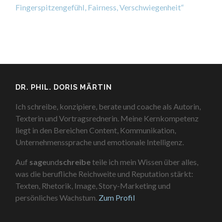
Fingerspitzengefühl, Fairness, Verschwiegenheit“
DR. PHIL. DORIS MÄRTIN
Ich schreibe, konzipiere, berate und coache als Autorin,
Texterin und Vortragsrednerin. Meine Kernkompetenz
liegt in den Bereichen Content, Kommunikation,
Unternehmenssprache und emotionale Intelligenz.
Auf
sage
und
schreibe
teile ich mein Wissen über alles,
was die berufliche Reichweite und Reputation stärkt:
Texten, Rhetorik, Image, Story-Marketing und
persönliches Wachstum.
Zum Profil