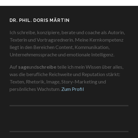
DR. PHIL. DORIS MÄRTIN
Ich schreibe, konzipiere, berate und coache als Autorin,
Texterin und Vortragsrednerin. Meine Kernkompetenz
liegt in den Bereichen Content, Kommunikation,
Unternehmenssprache und emotionale Intelligenz.
Auf
sage
und
schreibe
teile ich mein Wissen über alles,
was die berufliche Reichweite und Reputation stärkt:
Texten, Rhetorik, Image, Story-Marketing und
persönliches Wachstum.
Zum Profil